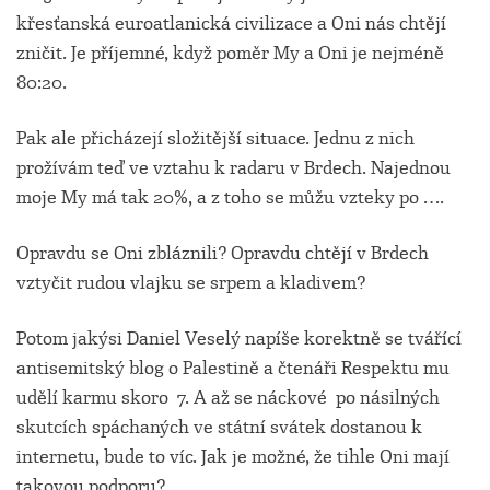
křesťanská euroatlanická civilizace a Oni nás chtějí
zničit. Je příjemné, když poměr My a Oni je nejméně
80:20.
Pak ale přicházejí složitější situace. Jednu z nich
prožívám teď ve vztahu k radaru v Brdech. Najednou
moje My má tak 20%, a z toho se můžu vzteky po ….
Opravdu se Oni zbláznili? Opravdu chtějí v Brdech
vztyčit rudou vlajku se srpem a kladivem?
Potom jakýsi Daniel Veselý napíše korektně se tvářící
antisemitský blog o Palestině a čtenáři Respektu mu
udělí karmu skoro 7. A až se náckové po násilných
skutcích spáchaných ve státní svátek dostanou k
internetu, bude to víc. Jak je možné, že tihle Oni mají
takovou podporu?