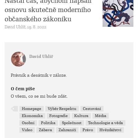
Nastal čas, abychom napsali
osnovu skutečně moderního
občanského zákoníku
David Uhlíř, 19. 8. 2022
David Uhlíř
Právník a desátník v záloze.
O čem píše
O všem, co se mi bude zdát.
Homepage
Výběr Respektu
Cestování
Ekonomika
Fotografie
Kultura
Média
Osobní
Politika
Společnost
Technologie a věda
Video
Zábava
Zahraničí
Právo
Hvězdářství