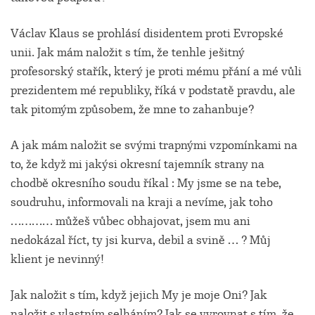
Václav Klaus se prohlásí disidentem proti Evropské
unii. Jak mám naložit s tím, že tenhle ješitný
profesorský stařík, který je proti mému přání a mé vůli
prezidentem mé republiky, říká v podstatě pravdu, ale
tak pitomým způsobem, že mne to zahanbuje?
A jak mám naložit se svými trapnými vzpomínkami na
to, že když mi jakýsi okresní tajemník strany na
chodbě okresního soudu říkal : My jsme se na tebe,
soudruhu, informovali na kraji a nevíme, jak toho
………… můžeš vůbec obhajovat, jsem mu ani
nedokázal říct, ty jsi kurva, debil a svině … ? Můj
klient je nevinný!
Jak naložit s tím, když jejich My je moje Oni? Jak
naložit s vlastním selháním? Jak se vyrovnat s tím, že