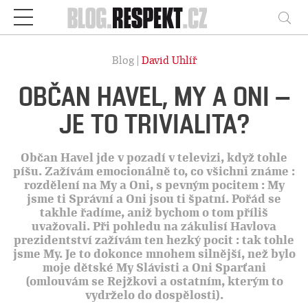
Respekt
Vy
Blog |
David Uhlíř
OBČAN HAVEL, MY A ONI –
JE TO TRIVIALITA?
Občan Havel jde v pozadí v televizi, když tohle
píšu. Zažívám emocionálně to, co všichni známe :
rozdělení na My a Oni, s pevným pocitem : My
jsme ti Správní a Oni jsou ti špatní. Pořád se
takhle řadíme, aniž bychom o tom příliš
uvažovali. Při pohledu na zákulisí Havlova
prezidentství zažívám ten hezký pocit : tak tohle
jsme My. Je to dokonce mnohem silnější, než bylo
moje dětské My Slávisti a Oni Sparťani
(omlouvám se Rejžkovi a ostatním, kterým to
vydrželo do dospělosti).