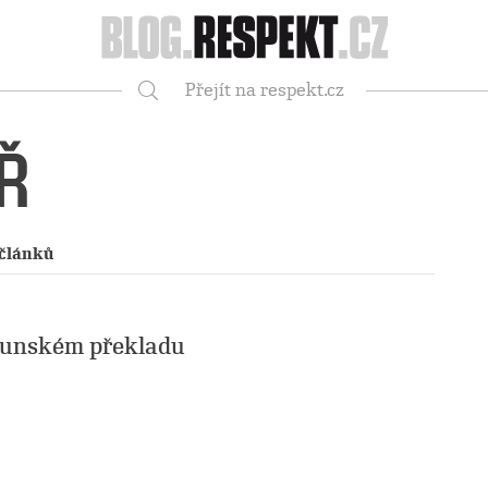
Respekt
Přejít na respekt.cz
Vyhledávání
Ř
 článků
munském překladu