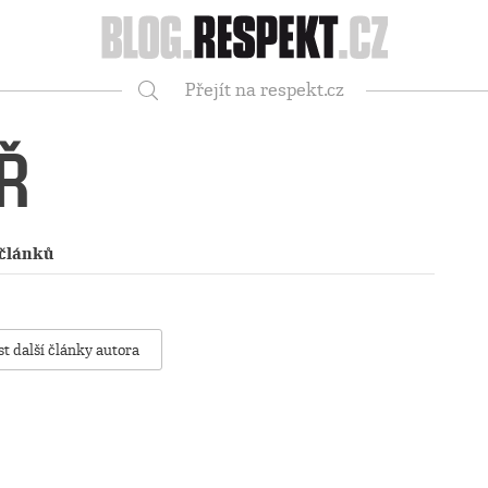
Respekt
Přejít na respekt.cz
Vyhledávání
Ř
 článků
st další články autora