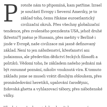
P
rotože nám to připomíná, kam patříme. Izrael
je součástí Evropy i Severní Ameriky, je to
základ toho, čemu říkáme euroatlantický
civilizační okruh. Přes všechny globalizační
tendence, přes zvoleného prezidenta USA, jehož druhé
(křestní?) jméno je Hussain, přes mešity v Berlíně i
jinde v Evropě, naše civilizace má jasně definovaný
základ. Není to jen náboženství, křesťanství ani
judaismus, ale především dědictví řeckých filosofů a
politiků. Vědomí toho, že základem našeho jednání má
být rozumné poznání, nikoliv vnuknutá víra. K tomuto
základu jsme se museli vrátit dlouhým obloukem, přes
pronásledování heretiků, upalování čarodějnic,
židovská ghetta a vyhlazovací tábory, přes náboženské
války.