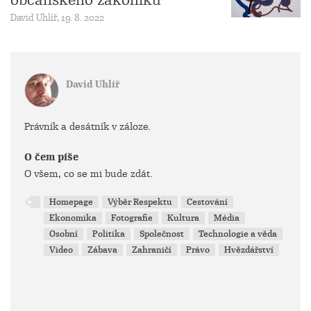
občanského zákoníku
David Uhlíř, 19. 8. 2022
David Uhlíř
Právník a desátník v záloze.
O čem píše
O všem, co se mi bude zdát.
Homepage
Výběr Respektu
Cestování
Ekonomika
Fotografie
Kultura
Média
Osobní
Politika
Společnost
Technologie a věda
Video
Zábava
Zahraničí
Právo
Hvězdářství