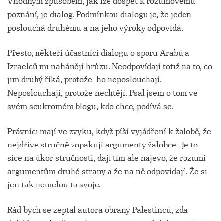
Vhodným způsobem, jak lze dospět k rozumovému
poznání, je dialog. Podmínkou dialogu je, že jeden
poslouchá druhému a na jeho výroky odpovídá.
Přesto, někteří účastníci dialogu o sporu Arabů a
Izraelců mi nahánějí hrůzu. Neodpovídají totiž na to, co
jim druhý říká, protože ho neposlouchají.
Neposlouchají, protože nechtějí. Psal jsem o tom ve
svém soukromém blogu, kdo chce, podívá se.
Právníci mají ve zvyku, když píší vyjádření k žalobě, že
nejdříve stručně zopakují argumenty žalobce. Je to
sice na úkor stručnosti, dají tím ale najevo, že rozumí
argumentům druhé strany a že na ně odpovídají. Že si
jen tak nemelou to svoje.
Rád bych se zeptal autora obrany Palestinců, zda