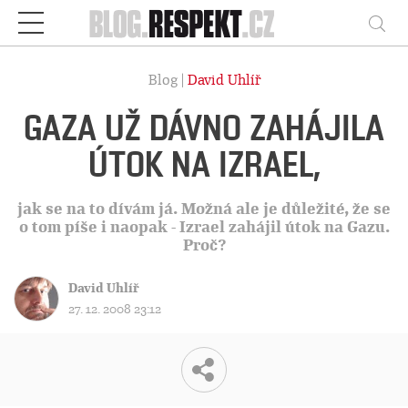
Respekt
Vy
Blog |
David Uhlíř
GAZA UŽ DÁVNO ZAHÁJILA
ÚTOK NA IZRAEL,
jak se na to dívám já. Možná ale je důležité, že se
o tom píše i naopak - Izrael zahájil útok na Gazu.
Proč?
David Uhlíř
27. 12. 2008 23:12