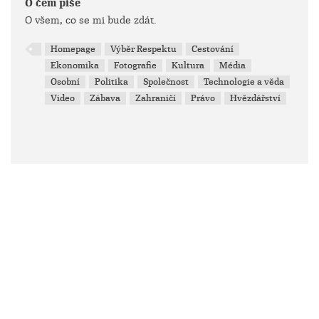
O čem píše
O všem, co se mi bude zdát.
Homepage
Výběr Respektu
Cestování
Ekonomika
Fotografie
Kultura
Média
Osobní
Politika
Společnost
Technologie a věda
Video
Zábava
Zahraničí
Právo
Hvězdářství