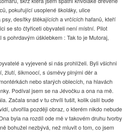
komárů, skrz která jsem spatřil křivolaké dřevěné
lců, pokuřující usoplené školáky, ulice
psy, desítky štěkajících a vrčících hafanů, kteří
i se sto čtyřiceti obyvateli není místní. Pilot
kl s pohrdavým úšklebkem : Tak to je Mutoraj,
byvatelé a vyjeveně si nás prohlíželi. Byli všichni
í, žlutí, šikmoocí, s úsměvy plnými děr a
 montérkách nebo starých oblecích, na hlavách
inky. Podíval jsem se na Jévočku a ona na mě.
 Začala snad v tu chvíli tušit, kolik úsilí bude
vidí, utvořila později obraz, o kterém nikdo nebude
? Ona byla na rozdíl ode mě v takovém druhu tvorby
Mně bohužel nezbývá, než mluvit o tom, co jsem