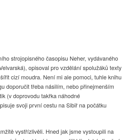
lního strojopisného časopisu Neher, vydávaného
lvarská), opisoval pro vzdělání spolužáků texty
šířit cizí moudra. Není mi ale pomoci, tuhle knihu
 doporučit třeba násilím, nebo přinejmenším
ntik (v doprovodu takřka náhodné
isuje svoji první cestu na Sibiř na počátku
žitě vystřízlivěli. Hned jak jsme vystoupili na