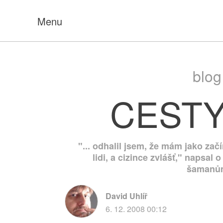
Menu
blog
CESTY
"... odhalil jsem, že mám jako zač
lidi, a cizince zvlášť," napsal
šamanům
David Uhlíř
6. 12. 2008 00:12