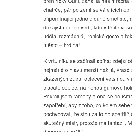
břeh říčky Čuni, zahalila nás mračna 
chatrče, pár po zemi se válejících opi
připomínající jedno dlouhé smetiště, a 
dozajista dobře vědí, kdo v téhle vesnic
udělal rozmáchlé, ironické gesto a ře
město – hrdina!
K vrtulníku se začínali sbíhat zdejší o
nejméně o hlavu menší než já, vrásčit
zkažených zubů, oblečení většinou v
placaté čepice, na nohou gumové hol
Pokrčil jsem rameny a ona se pousmála.
zapotřebí, aby z toho, co kolem sebe 
pochybovat, že stojí za to ho spatřit
skutečný mistr, protože má fantazii. 
doopravdy zažil."