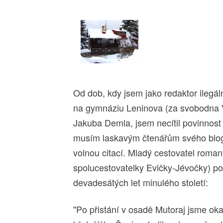
Od dob, kdy jsem jako redaktor ilegá
na gymnáziu Leninova (za svobodna Ve
Jakuba Demla, jsem necítil povinnost 
musím laskavým čtenářům svého blogu
volnou citací. Mladý cestovatel roma
spolucestovatelky Evičky-Jévočky) pop
devadesátých let minulého století:
"Po přistání v osadě Mutoraj jsme okam