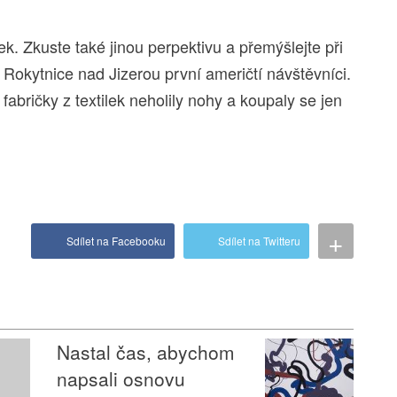
ek. Zkuste také jinou perpektivu a přemýšlejte při
 Rokytnice nad Jizerou první američtí návštěvníci.
fabričky z textilek neholily nohy a koupaly se jen
+
Sdílet na Facebooku
Sdílet na Twitteru
Nastal čas, abychom
napsali osnovu