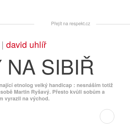
Respekt
Přejít na respekt.cz
Vyhledávání
 |
david uhlíř
 NA SIBIŘ
ínající etnolog velký handicap : nesnáším totiž
 o sobě Martin Ryšavý. Přesto kvůli sobům a
 vyrazil na východ.